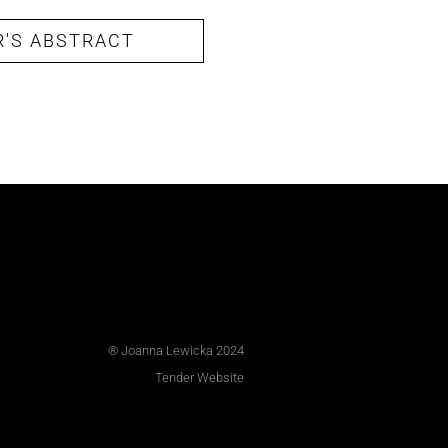
R'S ABSTRACT
® Joanna Lewicka 2024
Tender Website