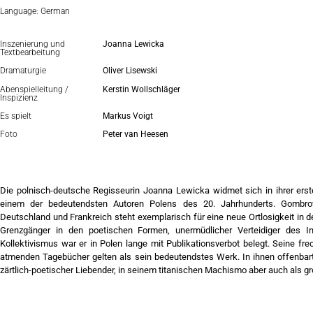
Language: German
Inszenierung und
Joanna Lewicka
Textbearbeitung
Dramaturgie
Oliver Lisewski
Abenspielleitung /
Kerstin Wollschläger
Inspizienz
Es spielt
Markus Voigt
Foto
Peter van Heesen
Die polnisch-deutsche Regisseurin Joanna Lewicka widmet sich in ihrer er
einem der bedeutendsten Autoren Polens des 20. Jahrhunderts. Gombrowi
Deutschland und Frankreich steht exemplarisch für eine neue Ortlosigkeit in d
Grenzgänger in den poetischen Formen, unermüdlicher Verteidiger des 
Kollektivismus war er in Polen lange mit Publikationsverbot belegt. Seine frec
atmenden Tagebücher gelten als sein bedeutendstes Werk. In ihnen offenbart
zärtlich-poetischer Liebender, in seinem titanischen Machismo aber auch als g