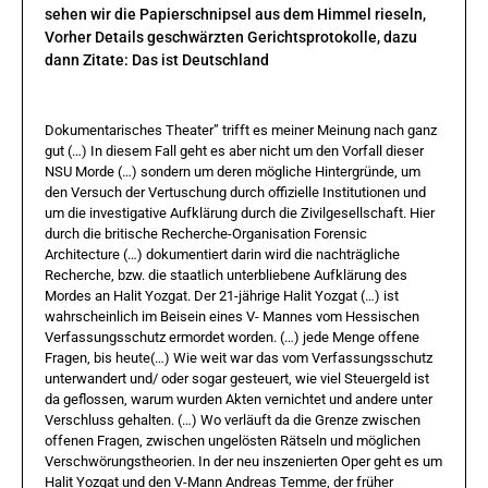
sehen wir die Papierschnipsel aus dem Himmel rieseln,
Vorher Details geschwärzten Gerichtsprotokolle, dazu
dann Zitate: Das ist Deutschland
Dokumentarisches Theater” trifft es meiner Meinung nach ganz
gut (…) In diesem Fall geht es aber nicht um den Vorfall dieser
NSU Morde (…) sondern um deren mögliche Hintergründe, um
den Versuch der Vertuschung durch offizielle Institutionen und
um die investigative Aufklärung durch die Zivilgesellschaft. Hier
durch die britische Recherche-Organisation Forensic
Architecture (…) dokumentiert darin wird die nachträgliche
Recherche, bzw. die staatlich unterbliebene Aufklärung des
Mordes an Halit Yozgat. Der 21-jährige Halit Yozgat (…) ist
wahrscheinlich im Beisein eines V- Mannes vom Hessischen
Verfassungsschutz ermordet worden. (…) jede Menge offene
Fragen, bis heute(…) Wie weit war das vom Verfassungsschutz
unterwandert und/ oder sogar gesteuert, wie viel Steuergeld ist
da geflossen, warum wurden Akten vernichtet und andere unter
Verschluss gehalten. (…) Wo verläuft da die Grenze zwischen
offenen Fragen, zwischen ungelösten Rätseln und möglichen
Verschwörungstheorien. In der neu inszenierten Oper geht es um
Halit Yozgat und den V-Mann Andreas Temme, der früher