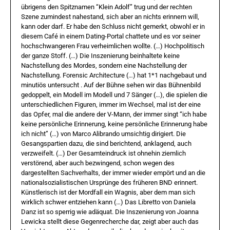
übrigens den Spitznamen “Klein Adolf” trug und der rechten
Szene zumindest nahestand, sich aber an nichts erinnern will,
kann oder darf. Er habe den Schluss nicht gemerkt, obwohl er in
diesem Café in einem Dating-Portal chattete und es vor seiner
hochschwangeren Frau verheimlichen wollte. (…) Hochpolitisch
der ganze Stoff. (…) Die Inszenierung beinhaltete keine
Nachstellung des Mordes, sondern eine Nachstellung der
Nachstellung. Forensic Architecture (…) hat 1*1 nachgebaut und
minutiös untersucht . Auf der Bühne sehen wir das Bühnenbild
gedoppelt, ein Modell im Modell und 7 Sänger (…), die spielen die
unterschiedlichen Figuren, immer im Wechsel, mal ist der eine
das Opfer, mal die andere der V-Mann, der immer singt “ich habe
keine persönliche Erinnerung, keine persönliche Erinnerung habe
ich nicht” (…) von Marco Alibrando umsichtig dirigiert. Die
Gesangspartien dazu, die sind berichtend, anklagend, auch
verzweifelt. (…) Der Gesamteindruck ist ohnehin ziemlich
verstörend, aber auch bezwingend, schon wegen des
dargestellten Sachverhalts, der immer wieder empört und an die
nationalsozialistischen Ursprünge des früheren BND erinnert.
Künstlerisch ist der Mordfall ein Wagnis, aber dem man sich
wirklich schwer entziehen kann (…) Das Libretto von Daniela
Danz ist so sperrig wie adäquat. Die Inszenierung von Joanna
Lewicka stellt diese Gegenrecherche dar, zeigt aber auch das