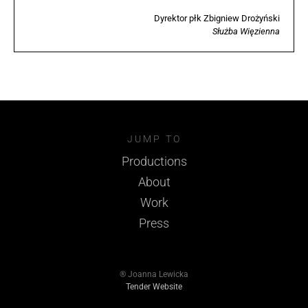
Dyrektor płk Zbigniew Drożyński
Służba Więzienna
JUMP TO
Productions
About
Work
Press
® Joanna Lewicka
Tender Website