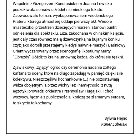
Wspólnie z Grzegorzem Kondrasiukiem Joanna Lewicka
poszukiwała sensów u źródeł niemieckiego tekstu.
Zaowocowało to m.in. wyeksponowaniem wiedeńskiego
Prateru, którego atmosferę oddaje pierwszy akt. Wesołe
miasteczko, przestrzeń dziecięcych marzeń, stanowi punkt
odniesienia dla spektaklu. Liza, zakochana w chińskim księciu,
jest cały czas również małą dziewczynką na bujanym koniku,
czyż jako dorośli przestajemy kiedyś naiwnie marzyć? Baśniowy
Orient wyczarowany przez scenografię i kostiumy Marty
“Elbruzdy” Góźdź to kraina umowna; każda, do której się tęskni.
Zjawiskowy, „żyjący” ogród czy ceremonia nadania żółtego
kaftana to sceny, które na długo zapadają w pamięć dzięki sile
kolektywu. Nieszczęśliwi kochankowie (…) nie pozostawiają
widza obojętnym, a przez wichry łez i namiętności z nutą
egzotyki prowadzi orkiestrę Przemysław Fiugajski. I choć
wszyscy, łącznie z publicznością, kończą ze złamanym sercem,
to skrycie to kochamy.
Sylwia Hejno
Kurier Lubelski