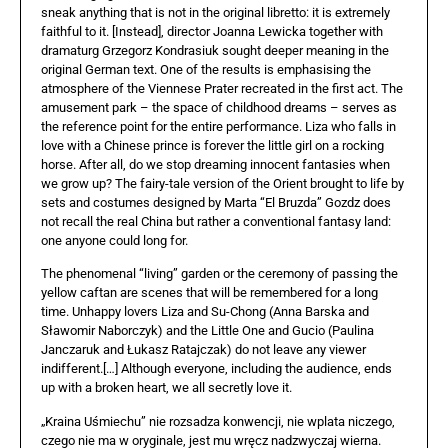
sneak anything that is not in the original libretto: it is extremely
faithful to it. [Instead], director Joanna Lewicka together with
dramaturg Grzegorz Kondrasiuk sought deeper meaning in the
original German text. One of the results is emphasising the
atmosphere of the Viennese Prater recreated in the first act. The
amusement park – the space of childhood dreams – serves as
the reference point for the entire performance. Liza who falls in
love with a Chinese prince is forever the little girl on a rocking
horse. After all, do we stop dreaming innocent fantasies when
we grow up? The fairy-tale version of the Orient brought to life by
sets and costumes designed by Marta “El Bruzda” Gozdz does
not recall the real China but rather a conventional fantasy land:
one anyone could long for.
The phenomenal “living” garden or the ceremony of passing the
yellow caftan are scenes that will be remembered for a long
time. Unhappy lovers Liza and Su-Chong (Anna Barska and
Sławomir Naborczyk) and the Little One and Gucio (Paulina
Janczaruk and Łukasz Ratajczak) do not leave any viewer
indifferent.[…] Although everyone, including the audience, ends
up with a broken heart, we all secretly love it.
„Kraina Uśmiechu” nie rozsadza konwencji, nie wplata niczego,
czego nie ma w oryginale, jest mu wręcz nadzwyczaj wierna.