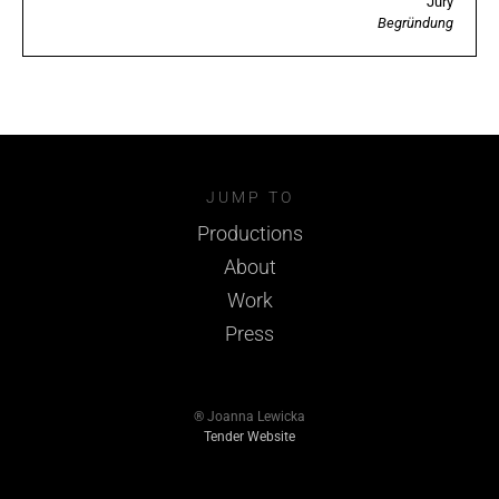
Jury
Begründung
JUMP TO
Productions
About
Work
Press
® Joanna Lewicka
Tender Website