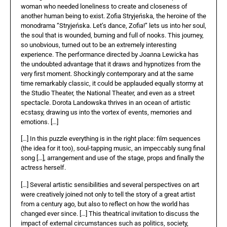
woman who needed loneliness to create and closeness of
another human being to exist. Zofia Stryjeńska, the heroine of the
monodrama “Stryjeńska. Let’s dance, Zofia!” lets us into her soul,
the soul that is wounded, burning and full of nooks. This journey,
so unobvious, turned out to be an extremely interesting
experience. The performance directed by Joanna Lewicka has
the undoubted advantage that it draws and hypnotizes from the
very first moment. Shockingly contemporary and at the same
time remarkably classic, it could be applauded equally stormy at
the Studio Theater, the National Theater, and even as a street
spectacle. Dorota Landowska thrives in an ocean of artistic
ecstasy, drawing us into the vortex of events, memories and
emotions. […]
[…] In this puzzle everything is in the right place: film sequences
(the idea for it too), soul-tapping music, an impeccably sung final
song […], arrangement and use of the stage, props and finally the
actress herself.
[…] Several artistic sensibilities and several perspectives on art
were creatively joined not only to tell the story of a great artist
from a century ago, but also to reflect on how the world has
changed ever since. […] This theatrical invitation to discuss the
impact of external circumstances such as politics, society,