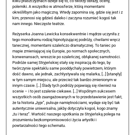
kilku płaszczyznach dzieje się to, co tworzy obrazy, oceny,
polemiki. A wszystko w atmosferze, którą momentami
określiłbym jako magiczną. Wtedy zapomina się, gdzie się jest i z
kim, przenosi się gdzieś daleko i zaczyna rozumieć kogoś tak
nam innego. Nieczęste teatrze.
Reżyserka Joanna Lewicka konsekwentnie i mądrze uczyniła z
tego monodramu rodzaj hipnotyzującej podróży, chwilami wręcz
tanecznej, momentami szaleńczo dramatycznej. To taniec po
mapie zmieniającej się Europie, po normach społecznych,
konwenansach, wreszcie po szaleńczej, obłąkanej samotności.
Podróże samej Stryjeńskiej stały się inspiracją do tego, by
twórczynie spektaklu same pooddychały powietrzem, którym
dość dawno, ale jednak, zachłystywała się malarka, […] [stanęły]
w tym samym miejscu, ale przecież tak bardzo zmienionym w
innym czasie. […] Ślady tych podróży pojawiają się również na
scenie – i to jest szalenie ciekawe. […] Wspólnym sukcesem
wszystkich osób zaangażowanych w to przedstawienie jest fakt,
że ta historia „żyje”, pulsuje namiętnościami, wydaje się być tak
autentycznie uniwersalna, jakby dotyczyła kogoś, kogo znamy
„tu i teraz”. Wartość naszego spotkania ze Stryjeńską polega na
zrozumieniu bezkompromisowości życia artystki i
powtarzalności tego schematu.