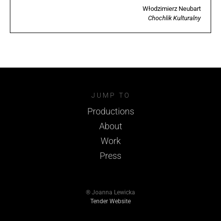
Włodzimierz Neubart
Chochlik Kulturalny
JUMP TO
Productions
About
Work
Press
® Joanna Lewicka
Tender Website