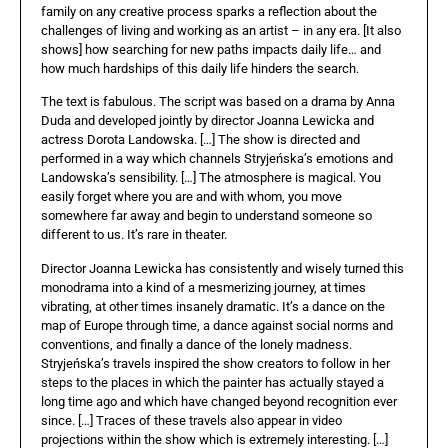
family on any creative process sparks a reflection about the
challenges of living and working as an artist – in any era. [It also
shows] how searching for new paths impacts daily life… and
how much hardships of this daily life hinders the search.
The text is fabulous. The script was based on a drama by Anna
Duda and developed jointly by director Joanna Lewicka and
actress Dorota Landowska. […] The show is directed and
performed in a way which channels Stryjeńska’s emotions and
Landowska’s sensibility. […] The atmosphere is magical. You
easily forget where you are and with whom, you move
somewhere far away and begin to understand someone so
different to us. It’s rare in theater.
Director Joanna Lewicka has consistently and wisely turned this
monodrama into a kind of a mesmerizing journey, at times
vibrating, at other times insanely dramatic. It’s a dance on the
map of Europe through time, a dance against social norms and
conventions, and finally a dance of the lonely madness.
Stryjeńska’s travels inspired the show creators to follow in her
steps to the places in which the painter has actually stayed a
long time ago and which have changed beyond recognition ever
since. […] Traces of these travels also appear in video
projections within the show which is extremely interesting. […]