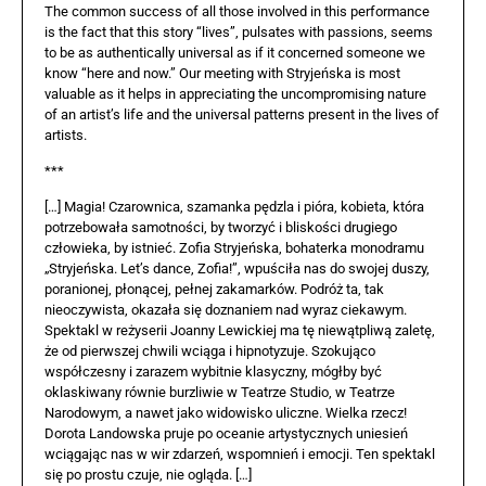
The common success of all those involved in this performance
is the fact that this story “lives”, pulsates with passions, seems
to be as authentically universal as if it concerned someone we
know “here and now.” Our meeting with Stryjeńska is most
valuable as it helps in appreciating the uncompromising nature
of an artist’s life and the universal patterns present in the lives of
artists.
***
[…] Magia! Czarownica, szamanka pędzla i pióra, kobieta, która
potrzebowała samotności, by tworzyć i bliskości drugiego
człowieka, by istnieć. Zofia Stryjeńska, bohaterka monodramu
„Stryjeńska. Let’s dance, Zofia!”, wpuściła nas do swojej duszy,
poranionej, płonącej, pełnej zakamarków. Podróż ta, tak
nieoczywista, okazała się doznaniem nad wyraz ciekawym.
Spektakl w reżyserii Joanny Lewickiej ma tę niewątpliwą zaletę,
że od pierwszej chwili wciąga i hipnotyzuje. Szokująco
współczesny i zarazem wybitnie klasyczny, mógłby być
oklaskiwany równie burzliwie w Teatrze Studio, w Teatrze
Narodowym, a nawet jako widowisko uliczne. Wielka rzecz!
Dorota Landowska pruje po oceanie artystycznych uniesień
wciągając nas w wir zdarzeń, wspomnień i emocji. Ten spektakl
się po prostu czuje, nie ogląda. […]