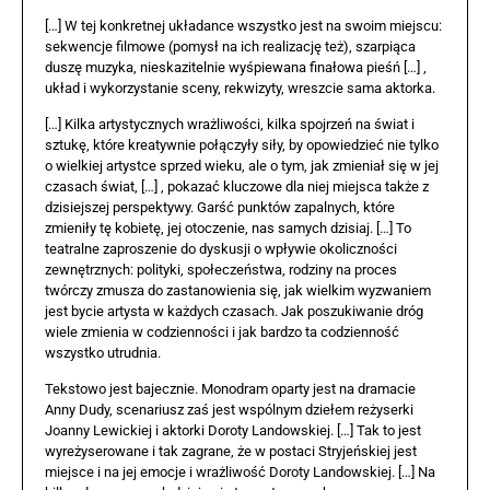
[…] W tej konkretnej układance wszystko jest na swoim miejscu:
sekwencje filmowe (pomysł na ich realizację też), szarpiąca
duszę muzyka, nieskazitelnie wyśpiewana finałowa pieśń […] ,
układ i wykorzystanie sceny, rekwizyty, wreszcie sama aktorka.
[…] Kilka artystycznych wrażliwości, kilka spojrzeń na świat i
sztukę, które kreatywnie połączyły siły, by opowiedzieć nie tylko
o wielkiej artystce sprzed wieku, ale o tym, jak zmieniał się w jej
czasach świat, […] , pokazać kluczowe dla niej miejsca także z
dzisiejszej perspektywy. Garść punktów zapalnych, które
zmieniły tę kobietę, jej otoczenie, nas samych dzisiaj. […] To
teatralne zaproszenie do dyskusji o wpływie okoliczności
zewnętrznych: polityki, społeczeństwa, rodziny na proces
twórczy zmusza do zastanowienia się, jak wielkim wyzwaniem
jest bycie artysta w każdych czasach. Jak poszukiwanie dróg
wiele zmienia w codzienności i jak bardzo ta codzienność
wszystko utrudnia.
Tekstowo jest bajecznie. Monodram oparty jest na dramacie
Anny Dudy, scenariusz zaś jest wspólnym dziełem reżyserki
Joanny Lewickiej i aktorki Doroty Landowskiej. […] Tak to jest
wyreżyserowane i tak zagrane, że w postaci Stryjeńskiej jest
miejsce i na jej emocje i wrażliwość Doroty Landowskiej. […] Na